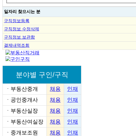
일자리 찾으시는 분
구직정보등록
구직정보 수정삭제
구직정보 보관함
결제내역조회
분야별 구인/구직
ㆍ
부동산중개
채용
인재
ㆍ
공인중개사
채용
인재
ㆍ
부동산실장
채용
인재
ㆍ
부동산여실장
채용
인재
ㆍ
중개보조원
채용
인재