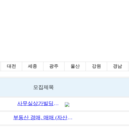
대전
세종
광주
울산
강원
경남
모집제목
사무실상가빌딩매매 중개 함께 하실 분 !!!
부동산 경매, 매매 (자산관리) 직원 채용