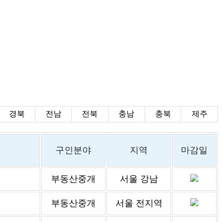
경북
전남
전북
충남
충북
제주
구인분야
지역
마감일
부동산중개
서울 강남
부동산중개
서울 전지역