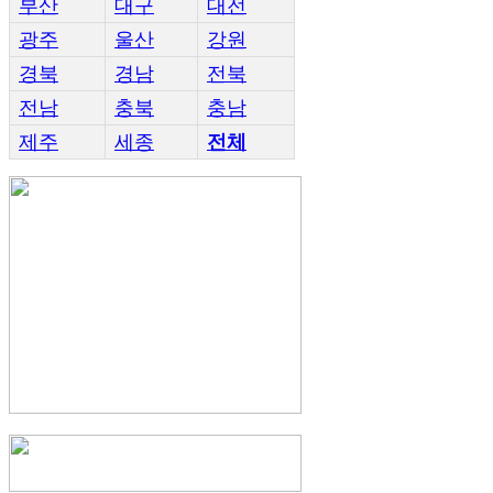
부산
대구
대전
광주
울산
강원
경북
경남
전북
전남
충북
충남
제주
세종
전체