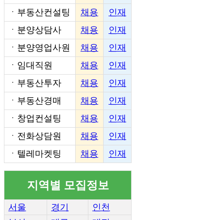
ㆍ
부동산컨설팅
채용
인재
ㆍ
분양상담사
채용
인재
ㆍ
분양영업사원
채용
인재
ㆍ
임대직원
채용
인재
ㆍ
부동산투자
채용
인재
ㆍ
부동산경매
채용
인재
ㆍ
창업컨설팅
채용
인재
ㆍ
전화상담원
채용
인재
ㆍ
텔레마켓팅
채용
인재
지역별 모집정보
서울
경기
인천