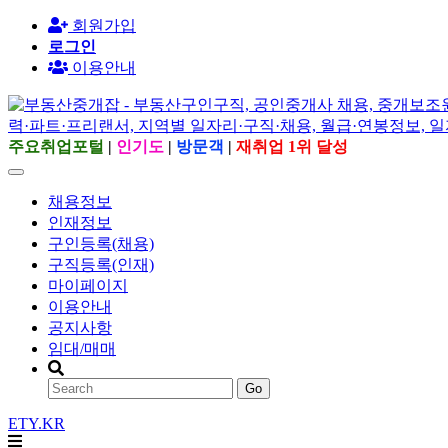
회원가입
로그인
이용안내
주요취업포털
|
인기도
|
방문객
|
재취업 1위 달성
채용정보
인재정보
구인등록(채용)
구직등록(인재)
마이페이지
이용안내
공지사항
임대/매매
Go
ETY.KR