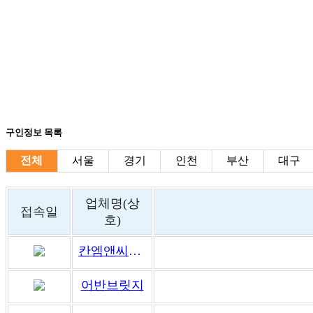
구인정보 목록
전체
서울
경기
인천
부산
대구
업체명(상
접속일
호)
칸엠앤씨부동산중개
어반브릿지