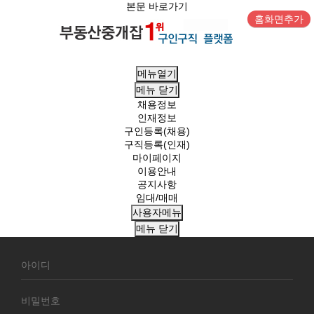
본문 바로가기
홈화면추가
메뉴열기
메뉴
닫기
채용정보
인재정보
구인등록(채용)
구직등록(인재)
마이페이지
이용안내
공지사항
임대/매매
사용자메뉴
메뉴
닫기
회
원
로
그
인