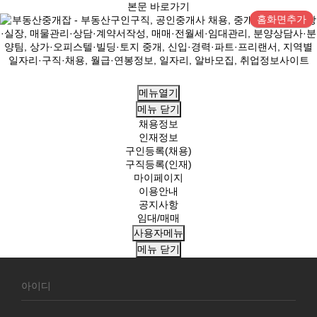
본문 바로가기
홈화면추가
메뉴열기
메뉴
닫기
채용정보
인재정보
구인등록(채용)
구직등록(인재)
마이페이지
이용안내
공지사항
임대/매매
사용자메뉴
메뉴
닫기
회
원
로