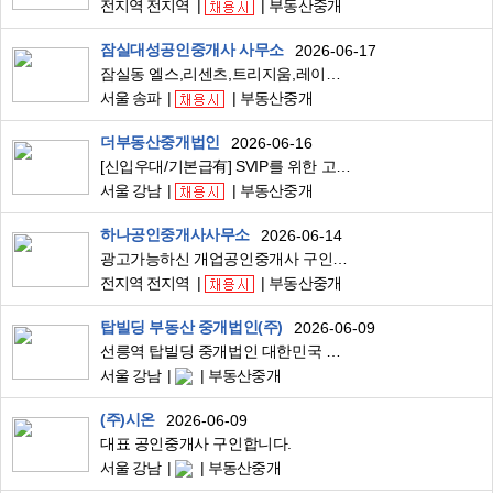
전지역 전지역
부동산중개
잠실대성공인중개사 사무소
2026-06-17
잠실동 엘스,리센츠,트리지움,레이트팰리스,잠실5단지 단지내부동산 아파트관련 중개 실장님 모셔요
서울 송파
부동산중개
더부동산중개법인
2026-06-16
[신입우대/기본급有] SVIP를 위한 고급주거 및 빌딩 중개파트 신입 모집
서울 강남
부동산중개
하나공인중개사사무소
2026-06-14
광고가능하신 개업공인중개사 구인합니다(비상주)
전지역 전지역
부동산중개
탑빌딩 부동산 중개법인(주)
2026-06-09
선릉역 탑빌딩 중개법인 대한민국 빌딩 시장을 함께 이끌어 갈 최고의 전문가를 모십니다. 빌딩중개사업부 2026 수시채용
서울 강남
부동산중개
(주)시온
2026-06-09
대표 공인중개사 구인합니다.
서울 강남
부동산중개