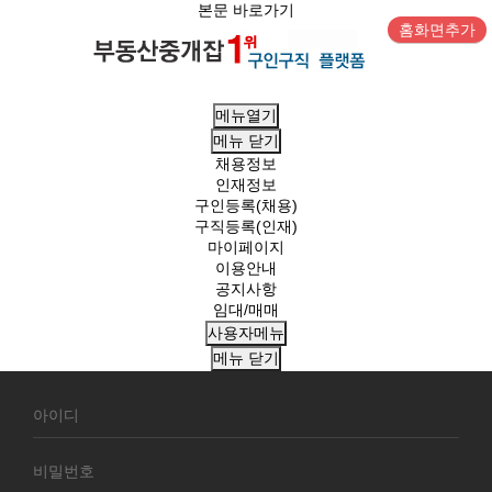
본문 바로가기
홈화면추가
메뉴열기
메뉴
닫기
채용정보
인재정보
구인등록(채용)
구직등록(인재)
마이페이지
이용안내
공지사항
임대/매매
사용자메뉴
메뉴
닫기
회
원
로
그
인