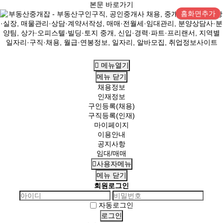
본문 바로가기
홈화면추가
메뉴열기
메뉴
닫기
채용정보
인재정보
구인등록(채용)
구직등록(인재)
마이페이지
이용안내
공지사항
임대/매매
사용자메뉴
메뉴
닫기
회원로그인
자동로그인